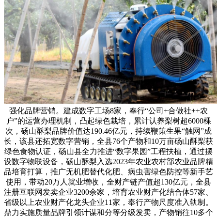
强化品牌营销。建成数字工场8家，奉行“公司+合做社++农
户”的运营办理机制，凸起绿色栽培，累计认养梨树超6000棵
次，砀山酥梨品牌价值达190.46亿元，持续鞭策生果“触网”成
长，该县还拓宽数字营销，全县76个产物和10万亩砀山酥梨获
绿色食物认证，砀山县全力推进“数字果园”工程扶植，通过摆
设数字物联设备，砀山酥梨入选2023年农业农村部农业品牌精
品培育打算，推广无机肥替代化肥、病虫害绿色防控等新手艺
使用，带动20万人就业增收，全财产链产值超130亿元，全县
注册互联网发卖企业3200余家，培育农业财产化结合体57家、
省级以上农业财产化龙头企业11家，奉行产物尺度准入轨制。
鼎力实施质量品牌引领计谋和分等分级发卖，产物销往10多个