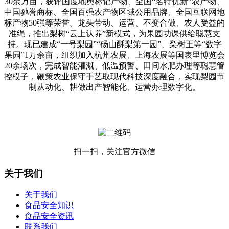
30余万亩，获评国度地舆标记产物、全国“名特优新”农产物、
中国驰誉商标、全国百强农产物区域公用品牌、全国互联网地
标产物50强等荣誉。龙头带动、运营、不变合做、农人受益的
准绳，推出梨树“云上认养”新模式，为果园功课供给聪慧支
持。现已建成“一号梨园”“砀山酥梨第一园”、梨树王等“数字
果园”1万余亩，组织加入杭州农展、上海农展等国表里博览会
20余场次，完成智能灌溉、低温预警、田间水肥办理等聪慧管
控模子，鞭策农业保守手艺取现代科技深度融合，实现梨园节
制从动化、耕做出产智能化、运营办理数字化。
扫一扫，关注官方微信
关于我们
关于我们
食品安全知识
食品安全资讯
联系我们