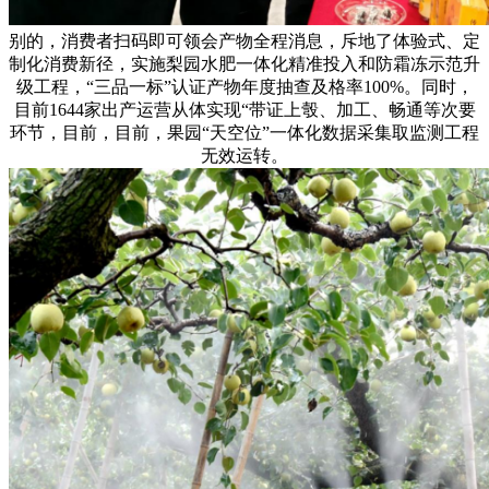
别的，消费者扫码即可领会产物全程消息，斥地了体验式、定
制化消费新径，实施梨园水肥一体化精准投入和防霜冻示范升
级工程，“三品一标”认证产物年度抽查及格率100%。同时，
目前1644家出产运营从体实现“带证上彀、加工、畅通等次要
环节，目前，目前，果园“天空位”一体化数据采集取监测工程
无效运转。