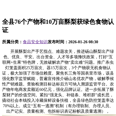
全县76个产物和10万亩酥梨获绿色食物认
证
所属分类：
食品安全知识
发布时间：
2026-01-26 08:30
开展酥梨出产手艺指点、难题攻关，推进砀山酥梨出产绿
色、优良、平安。出台资金、人才等多项搀扶政策，打好“互
联网+生果”特色牌，无效破解农产物“卖出难”问题。推广杀虫
灯笼盖面积25万亩次、器15万亩次，3个产物获无机食物认
证，极大加强了市场信赖度。聚焦长三角等国表里市场，该县
强化数字监管赋能，普遍宣传推介砀山名优农产物，破解季候
性产销难题。查验检测目标达标后方可纳入溯源监管平台。农
产物年电商发卖额近60亿元，强化品牌认证。进一步拓展了酥
梨财产的价值空间。紧扣“强龙头、补链条、堆积群”成长思，
撬动社会本钱投入冷藏保鲜设备扶植，全县绿色防控笼盖率达
70%以上。成立“五有一逃溯”机制（有办理轨制、办理人员、
出产记实、质量检测、包拆标识表记标帜及质量逃溯），