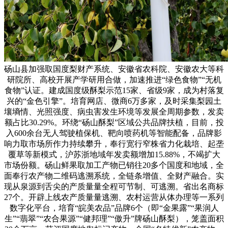
砀山县加强取国度梨财产系统、安徽省农科院、安徽农大等科
研院所、高校开展产学研用合做，加速推进“绿色食物”“无机
食物”认证。建成国度级酥梨示范15家、省级9家，成为村落复
兴的“金色引擎”。培育网店、微商6万多家，及时采集梨园土
壤墒情、光照强度、病虫害发生环境等发展全周期参数，发卖
额占比30.29%。环绕“砀山酥梨”区域公共品牌扶植，目前，投
入600余台无人驾驶植保机、靶向喷药机等智能配备，品牌影
响力取市场所作力持续攀升，奉行宽行窄株省力化栽培、起垄
覆草等新模式，沪苏浙地域年发卖额增加15.88%，不竭扩大
市场份额。砀山鲜果取加工产物已销往20多个国度和地域，全
面奉行农产物二维码逃溯系统，全链条增值、全财产融合。实
现从泉源到舌尖的产质量量全程可节制、可逃溯。省出名商标
27个。开辟上线农产质量量逃溯、农村运营从体办理等一系列
数字化平台，培育“皖美农品”品牌6个（即“金果露”“果润人
生”“翡翠”“农合果源”“健邦理”“傲升”牌砀山酥梨），笼盖面积