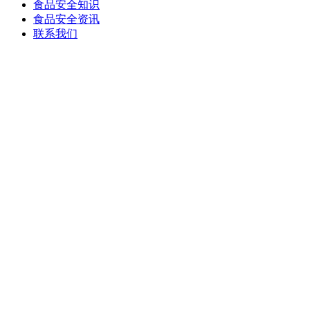
食品安全知识
食品安全资讯
联系我们