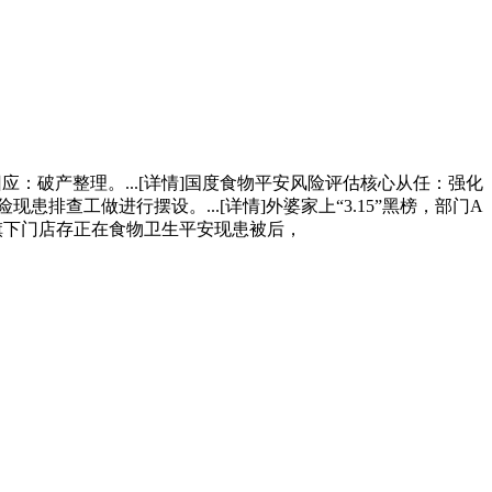
名回应：破产整理。...[详情]国度食物平安风险评估核心从任：强化
患排查工做进行摆设。...[详情]外婆家上“3.15”黑榜，部门A
因旗下门店存正在食物卫生平安现患被后，