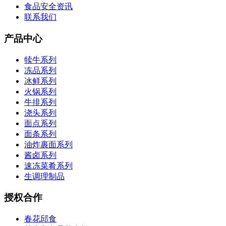
食品安全资讯
联系我们
产品中心
犊牛系列
冻品系列
冰鲜系列
火锅系列
牛排系列
浇头系列
面点系列
面条系列
油炸裹面系列
酱卤系列
速冻菜肴系列
生调理制品
授权合作
春花邱食