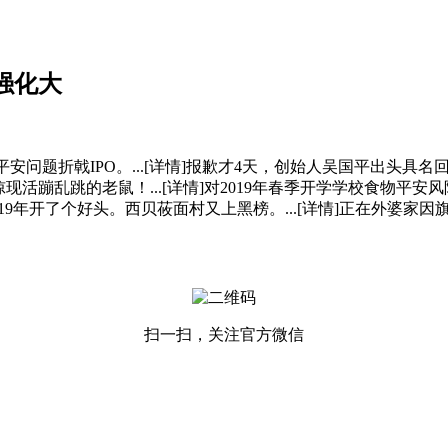
强化大
平安问题折戟IPO。...[详情]报歉才4天，创始人吴国平出头具
乱跳的老鼠！...[详情]对2019年春季开学学校食物平安风险现
19年开了个好头。西贝莜面村又上黑榜。...[详情]正在外婆家
扫一扫，关注官方微信