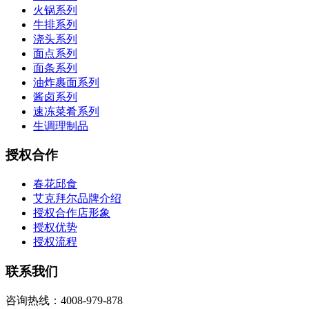
火锅系列
牛排系列
浇头系列
面点系列
面条系列
油炸裹面系列
酱卤系列
速冻菜肴系列
生调理制品
授权合作
春花邱食
艾克拜尔品牌介绍
授权合作店形象
授权优势
授权流程
联系我们
咨询热线：4008-979-878