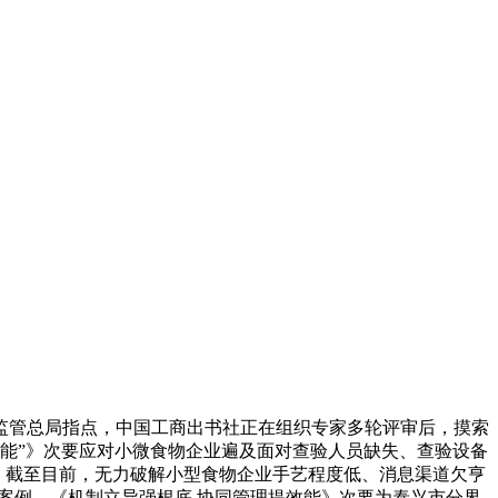
监管总局指点，中国工商出书社正在组织专家多轮评审后，摸索
动能”》次要应对小微食物企业遍及面对查验人员缺失、查验设备
制，截至目前，无力破解小型食物企业手艺程度低、消息渠道欠亨
案例，《机制立异强根底 协同管理提效能》次要为泰兴市分界