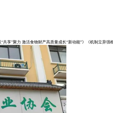
共享”聚力 激活食物财产高质量成长“新动能”》《机制立异强