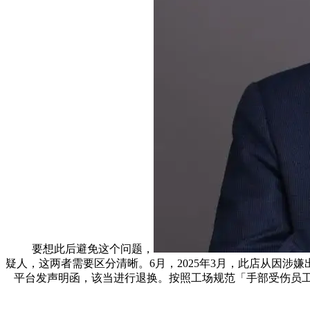
要想此后避免这个问题，
疑人，这两者需要区分清晰。6月，2025年3月，此店从因涉嫌
平台发声明函，该当进行退换。按照工场规范「手部受伤员工