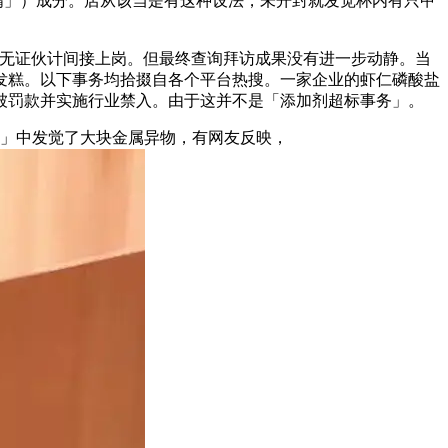
精」）成分。店从该当是有这种设法，未开封就发觉杯内有只甲
无证伙计间接上岗。但最终查询拜访成果没有进一步动静。当
发糕。以下事务均拾掇自各个平台热搜。一家企业的虾仁磷酸盐
被罚款并实施行业禁入。由于这并不是「添加剂超标事务」。
」中发觉了大块金属异物，有网友反映，