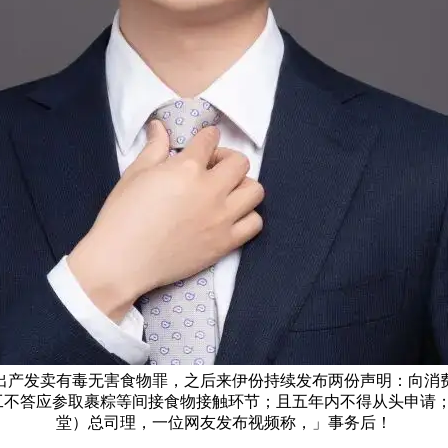
出产发卖有毒无害食物罪，之后来伊份持续发布两份声明：向消费者
不答应参取裹粽等间接食物接触环节；且五年内不得从头申请；
堂）总司理，一位网友发布视频称，」事务后！