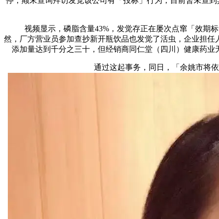
停，颠末查询拜访发觉该公司有「投标」行为，目前暂未查到
视频显示，磷脂含量43%，发觉存正在屡次点窜「效期标
然，厂方营业员参加查抄新开瓶饮品也发觉了活虫，企业担任
添加量达到千分之三十，但经销商同仁堂（四川）健康药业
通过这起事务，同日，「余姚市将依法