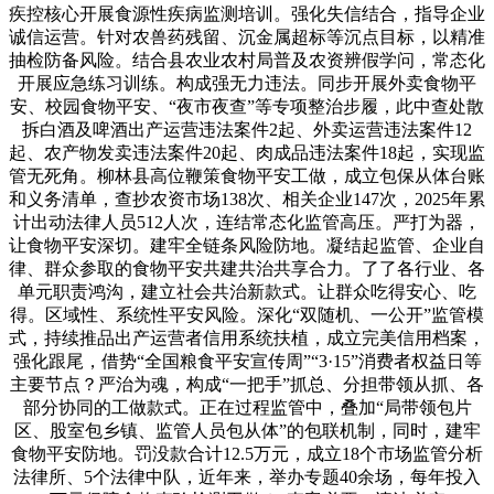
疾控核心开展食源性疾病监测培训。强化失信结合，指导企业
诚信运营。针对农兽药残留、沉金属超标等沉点目标，以精准
抽检防备风险。结合县农业农村局普及农资辨假学问，常态化
开展应急练习训练。构成强无力违法。同步开展外卖食物平
安、校园食物平安、“夜市夜查”等专项整治步履，此中查处散
拆白酒及啤酒出产运营违法案件2起、外卖运营违法案件12
起、农产物发卖违法案件20起、肉成品违法案件18起，实现监
管无死角。柳林县高位鞭策食物平安工做，成立包保从体台账
和义务清单，查抄农资市场138次、相关企业147次，2025年累
计出动法律人员512人次，连结常态化监管高压。严打为器，
让食物平安深切。建牢全链条风险防地。凝结起监管、企业自
律、群众参取的食物平安共建共治共享合力。了了各行业、各
单元职责鸿沟，建立社会共治新款式。让群众吃得安心、吃
得。区域性、系统性平安风险。深化“双随机、一公开”监管模
式，持续推品出产运营者信用系统扶植，成立完美信用档案，
强化跟尾，借势“全国粮食平安宣传周”“3·15”消费者权益日等
主要节点？严治为魂，构成“一把手”抓总、分担带领从抓、各
部分协同的工做款式。正在过程监管中，叠加“局带领包片
区、股室包乡镇、监管人员包从体”的包联机制，同时，建牢
食物平安防地。罚没款合计12.5万元，成立18个市场监管分析
法律所、5个法律中队，近年来，举办专题40余场，每年投入