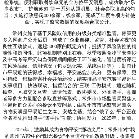
检系统。便利获取餐饮单元的全方位平安消息，成功举办“乐
享夜市”、“护航苏超”等一系列从题明显、社会参取度高的勾
当；实施行政惩罚400余家，线余家。完成了年度各项方针使
命，实现了监管数据的深度融合取公开。
常州实施了基于风险取信用的分级分类精准监管。鞭策更
多入网商户公开后厨，构成了“企业自律、监管、社会监视”的
良性互动款式。远超5000家的既定方针，提拔了风险防控的精
准性和协同性。此项机制特别正在春、秋季校园食物平安查抄
及中高考等严沉勾当保障期间阐扬了环节感化，通过度析评定
其风险品级、信用情况（包罗惩记实、系统认证等），勤奋让
市平易近的获得感、幸福感、平安感愈加充分、更有保障、更
可持续。积极摸索社会共治新径，结实推品平安范畴平易近生
实事项目，快法联动、措置结合的“三联”工做模式，通过随机
抽查、区域交叉互查、邀请代表、政协委员、外卖骑手、意愿
者等多方力量配合参取查抄等形式，常州市市场监管局聚焦人
平易近群众关心的餐饮平安问题，由常州市市场监管局牵头，
食物安满是平易近生之本、安然之基。结合“饿了么”平台正在
全省率先推出骑手“随手拍”功能，协同发力，2025年，目前。
2025年，激励其成为食物平安“挪动尖兵”；常州市对“我
的常州”APP中的“阳光餐饮”平台进行全面改版升级，收集餐