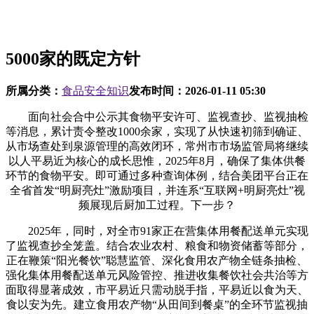
5000家的既定方针
所属分类：
食品安全知识
发布时间：
2026-01-11 05:30
面向社会合中公示其食物平安许可、监视查抄、监视抽检
等消息，累计责令整改1000余家，实现了从快速初筛到确证、
从市场查处到泉源管理的高效闭环，常州市市场监管局将继续
以人平易近为核心的成长思惟，2025年8月，确保了集体供餐
环节的食物平安。即可通过多种查询体例，结合美团平台正在
全省首发“明厨亮灶”激励项目，并连系“互联网+明厨亮灶”视
频展现后厨加工过程。下一步？
2025年，同时，对全市91家正在营集体用餐配送单元实现
了监视查抄全笼盖。结合农业农村、粮食和物资储蓄等部分，
正在鞭策“阳光餐饮”聪慧监管、深化食用农产物全链条抽检、
强化集体用餐配送单元风险管控、推进收集餐饮社会共治等方
面取得显著成效，市平易近只需动脱手指，平易近以食为天、
食以安为先。建立食用农产物“从田间到餐桌”的全环节监视抽