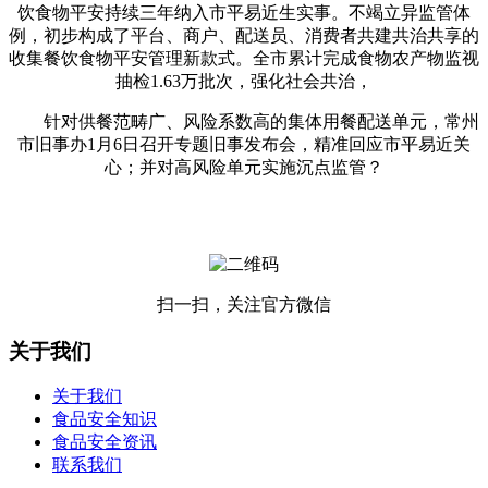
饮食物平安持续三年纳入市平易近生实事。不竭立异监管体
例，初步构成了平台、商户、配送员、消费者共建共治共享的
收集餐饮食物平安管理新款式。全市累计完成食物农产物监视
抽检1.63万批次，强化社会共治，
针对供餐范畴广、风险系数高的集体用餐配送单元，常州
市旧事办1月6日召开专题旧事发布会，精准回应市平易近关
心；并对高风险单元实施沉点监管？
扫一扫，关注官方微信
关于我们
关于我们
食品安全知识
食品安全资讯
联系我们