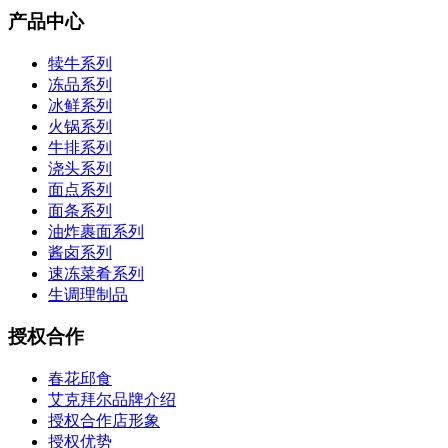
产品中心
犊牛系列
冻品系列
冰鲜系列
火锅系列
牛排系列
浇头系列
面点系列
面条系列
油炸裹面系列
酱卤系列
速冻菜肴系列
生调理制品
授权合作
春花邱食
艾克拜尔品牌介绍
授权合作店形象
授权优势