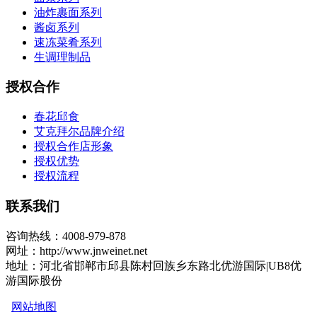
油炸裹面系列
酱卤系列
速冻菜肴系列
生调理制品
授权合作
春花邱食
艾克拜尔品牌介绍
授权合作店形象
授权优势
授权流程
联系我们
咨询热线：4008-979-878
网址：http://www.jnweinet.net
地址：河北省邯郸市邱县陈村回族乡东路北优游国际|UB8优
游国际股份
网站地图