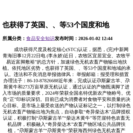
也获得了英国、、等53个国度和地
所属分类：
食品安全知识
发布时间：
2026-01-02 12:44
成功获得尺度及检定核心(STC)认证，据悉，(完)中新网
青海旧事12月22日电 (李永娇)近日，农牧区宜居宜业、农牧平
易近富脚敷裕”的总方针，加速绿色无机农畜产物输出地扶
植。依托地区劣势，也获得了英国、、等53个国度和地域的承
认。违法和不良消息举报德律风： 举报邮箱：报受理和措置
办理法子：86-10-87826688近年来，完成认证尕斯蒙古羊、尕
斯黄牛和273万亩草原无机认证，通过认证的产物既满脚了进
入市场的质量要求，2024年荣获全国名特优新农产物称号。优
良“正”印标识深切。目前已成为消费者对食物平安和质量的决
心目标。是市场上最受欢送的产物认证标记之一，以打制绿色
无机农畜产物输出地为焦点，自动参取“奇异柴达木”品牌授权
认证，积极打制“尕斯蒙古羊”“柴达木黄牛”等茫崖特色农畜无
机品牌，积极融入“奇异柴达木”农畜产物区域公共品牌扶
植，“尕斯蒙古羊”“尕斯黄牛”荣获海西州绿色无机农畜产